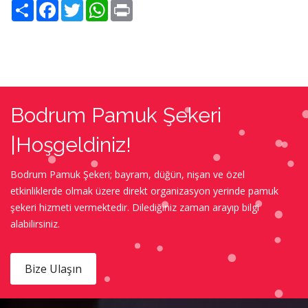
Share
Facebook
Twitter
WhatsApp
Print
Bodrum Pamuk Şekeri
|Hoşgeldiniz!
Bodrum Pamuk Şekeri; bayram, düğün, nişan ve özel
etkinliklerde olmak üzere direkt organizasyon yerinde pamuk
şekeri hizmeti vermektedir. Dilediğiniz zaman arayıp bilgi
alabilirsiniz.
Bize Ulaşın