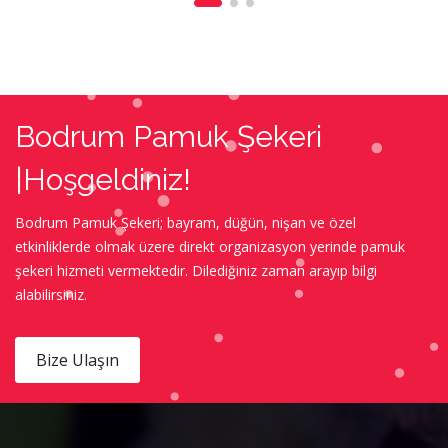
Tamanlanan Projeler
Ahes Misal
Bodrum Pamuk Şekeri
|Hoşgeldiniz!
Bodrum Pamuk Şekeri; bayram, düğün, nişan ve özel
etkinliklerde olmak üzere direkt organizasyon yerinde pamuk
şekeri hizmeti vermektedir. Dilediğiniz zaman arayıp bilgi
alabilirsiniz.
Bize Ulaşın