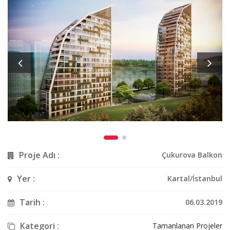
Proje Adı :
Çukurova Balkon
Yer :
Kartal/İstanbul
Tarih :
06.03.2019
Kategori :
Tamanlanan Projeler