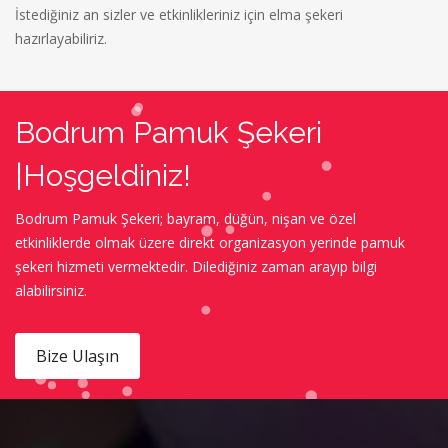
İstediğiniz an sizler ve etkinlikleriniz için elma şekeri
hazırlayabiliriz.
Bodrum Pamuk Şekeri
|Hoşgeldiniz!
Bodrum Pamuk Şekeri; bayram, düğün, nişan ve özel
etkinliklerde olmak üzere direkt organizasyon yerinde pamuk
şekeri hizmeti vermektedir. Dilediğiniz zaman arayıp bilgi
alabilirsiniz.
Bize Ulaşın